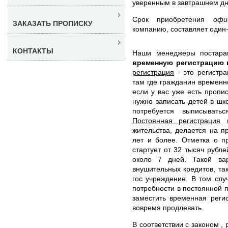
уверенным в завтрашнем дн
Срок приобретения
офи
ЗАКАЗАТЬ ПРОПИСКУ
компанию, составляет один-
КОНТАКТЫ
Наши менеджеры постар
временную регистрацию 
регистрация
- это регистра
там где гражданин временн
если у вас уже есть пропи
нужно записать детей в шко
потребуется выписывать
Постоянная регистрация
(
жительства, делается на 
лет и более. Отметка о п
стартует от 32 тысяч рубл
около 7 дней. Такой ва
внушительных кредитов, та
гос учреждение. В том слу
потребности в постоянной 
заместить временная реги
вовремя продлевать.
В соответствии с законом ,